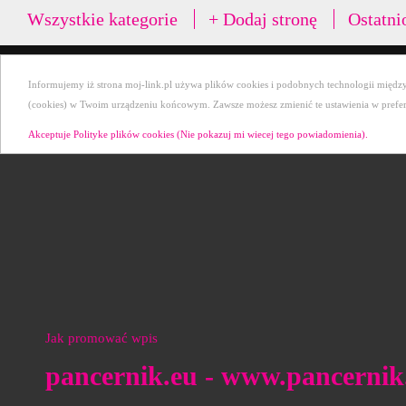
Wszystkie kategorie
+ Dodaj stronę
Ostatni
Informujemy iż strona moj-link.pl używa plików cookies i podobnych technologii między 
(cookies) w Twoim urządzeniu końcowym. Zawsze możesz zmienić te ustawienia w preferen
Akceptuje Polityke plików cookies (Nie pokazuj mi wiecej tego powiadomienia).
Jak promować wpis
pancernik.eu - www.pancernik.