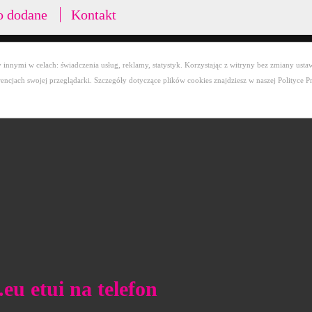
o dodane
Kontakt
innymi w celach: świadczenia usług, reklamy, statystyk. Korzystając z witryny bez zmiany ustaw
cjach swojej przeglądarki. Szczegóły dotyczące plików cookies znajdziesz w naszej Polityce P
eu etui na telefon