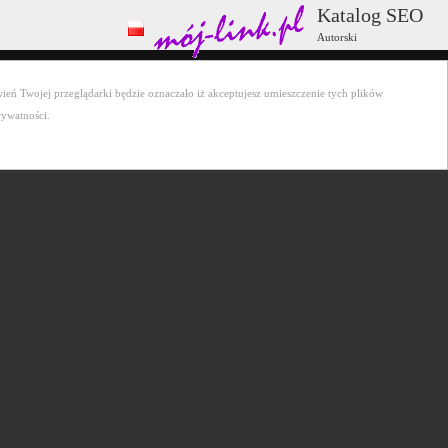
Katalog SEO
Autorski
ień Twojej przeglądarki będzie oznaczało iż akceptujesz umieszczenie tych plików
rywatności.