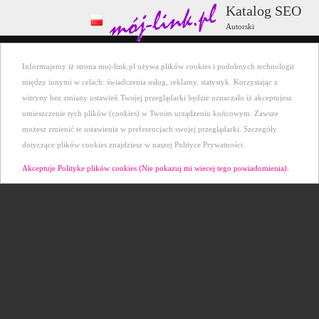
Katalog SEO
Autorski
Wszystkie kategorie
+ Dodaj stronę
Informujemy iż strona moj-link.pl używa plików cookies i podobnych technologii
Ostatnio dodane
Kontakt
między innymi w celach: świadczenia usług, reklamy, statystyk. Korzystając z
witryny bez zmiany ustawień Twojej przeglądarki będzie oznaczało iż akceptujesz
umieszczenie tych plików (cookies) w Twoim urządzeniu końcowym. Zawsze
możesz zmienić te ustawienia w preferencjach swojej przeglądarki. Szczegóły
dotyczące plików cookies znajdziesz w naszej Polityce Prywatności.
Akceptuje Polityke plików cookies (Nie pokazuj mi wiecej tego powiadomienia).