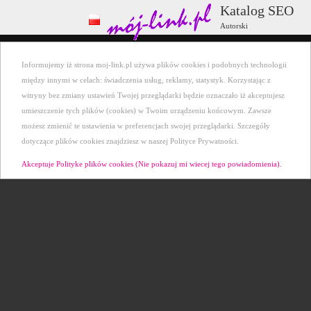
Katalog SEO
Autorski
Wszystkie kategorie
+ Dodaj stronę
Informujemy iż strona moj-link.pl używa plików cookies i podobnych technologii
Ostatnio dodane
Kontakt
między innymi w celach: świadczenia usług, reklamy, statystyk. Korzystając z
witryny bez zmiany ustawień Twojej przeglądarki będzie oznaczało iż akceptujesz
umieszczenie tych plików (cookies) w Twoim urządzeniu końcowym. Zawsze
możesz zmienić te ustawienia w preferencjach swojej przeglądarki. Szczegóły
dotyczące plików cookies znajdziesz w naszej Polityce Prywatności.
Akceptuje Polityke plików cookies (Nie pokazuj mi wiecej tego powiadomienia).