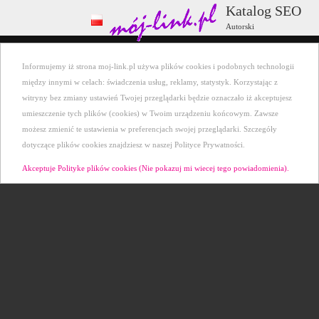
Katalog SEO
Autorski
Wszystkie kategorie
+ Dodaj stronę
Informujemy iż strona moj-link.pl używa plików cookies i podobnych technologii
Ostatnio dodane
Kontakt
między innymi w celach: świadczenia usług, reklamy, statystyk. Korzystając z
witryny bez zmiany ustawień Twojej przeglądarki będzie oznaczało iż akceptujesz
umieszczenie tych plików (cookies) w Twoim urządzeniu końcowym. Zawsze
możesz zmienić te ustawienia w preferencjach swojej przeglądarki. Szczegóły
dotyczące plików cookies znajdziesz w naszej Polityce Prywatności.
Akceptuje Polityke plików cookies (Nie pokazuj mi wiecej tego powiadomienia).