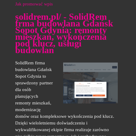
Jak promować wpis
solidrem.pl/ - SolidRem
frma budowlana Gdańsk
Sopot Gdynia: remonty
mieszkań, wykończenia
pod klucz, usługi
budowlan
SolidRem firma
budowlana Gdańsk
Sopot Gdynia to
sprawdzony partner
dla osób
planujących
remonty mieszkań,
modernizację
domów oraz kompleksowe wykończenia pod klucz.
Dzięki wieloletniemu doświadczeniu i
wykwalifikowanej ekipie firma realizuje zarówno