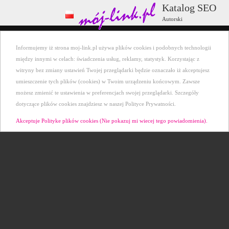
Katalog SEO
Autorski
Wszystkie kategorie
+ Dodaj stronę
Informujemy iż strona moj-link.pl używa plików cookies i podobnych technologii
Ostatnio dodane
Kontakt
między innymi w celach: świadczenia usług, reklamy, statystyk. Korzystając z
witryny bez zmiany ustawień Twojej przeglądarki będzie oznaczało iż akceptujesz
umieszczenie tych plików (cookies) w Twoim urządzeniu końcowym. Zawsze
możesz zmienić te ustawienia w preferencjach swojej przeglądarki. Szczegóły
dotyczące plików cookies znajdziesz w naszej Polityce Prywatności.
Akceptuje Polityke plików cookies (Nie pokazuj mi wiecej tego powiadomienia).