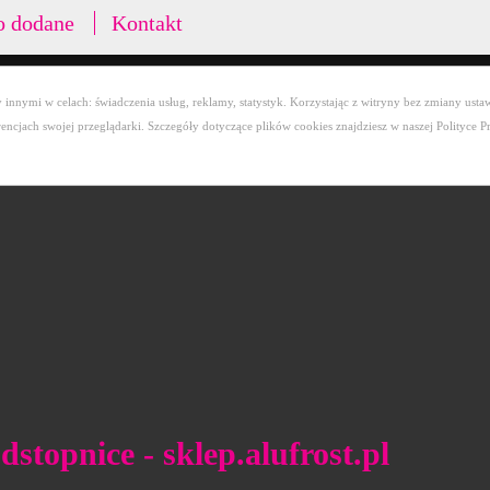
o dodane
Kontakt
innymi w celach: świadczenia usług, reklamy, statystyk. Korzystając z witryny bez zmiany ustaw
cjach swojej przeglądarki. Szczegóły dotyczące plików cookies znajdziesz w naszej Polityce P
odstopnice - sklep.alufrost.pl