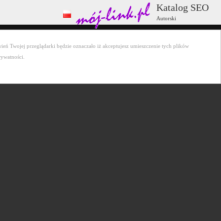
Katalog SEO
Autorski
ień Twojej przeglądarki będzie oznaczało iż akceptujesz umieszczenie tych plików
rywatności.