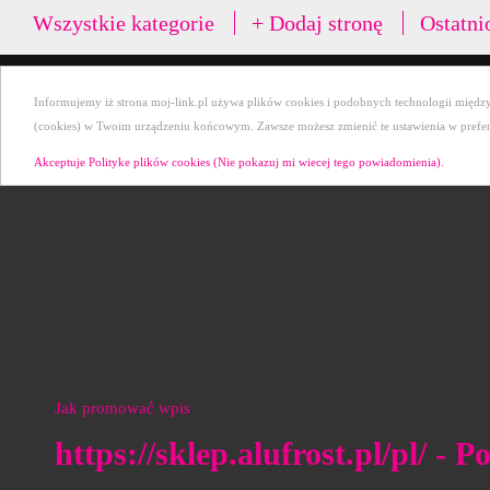
Wszystkie kategorie
+ Dodaj stronę
Ostatni
Informujemy iż strona moj-link.pl używa plików cookies i podobnych technologii między 
(cookies) w Twoim urządzeniu końcowym. Zawsze możesz zmienić te ustawienia w preferen
Akceptuje Polityke plików cookies (Nie pokazuj mi wiecej tego powiadomienia).
Jak promować wpis
https://sklep.alufrost.pl/pl/ - P