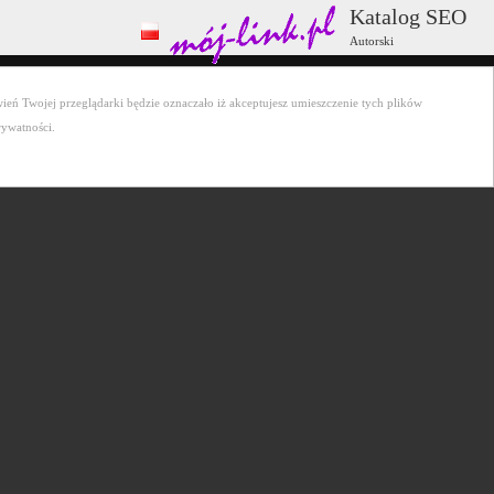
Katalog SEO
Autorski
ień Twojej przeglądarki będzie oznaczało iż akceptujesz umieszczenie tych plików
rywatności.