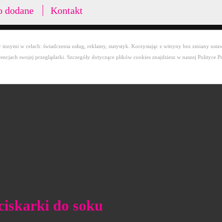
o dodane
Kontakt
innymi w celach: świadczenia usług, reklamy, statystyk. Korzystając z witryny bez zmiany ustaw
cjach swojej przeglądarki. Szczegóły dotyczące plików cookies znajdziesz w naszej Polityce P
yciskarki do soku