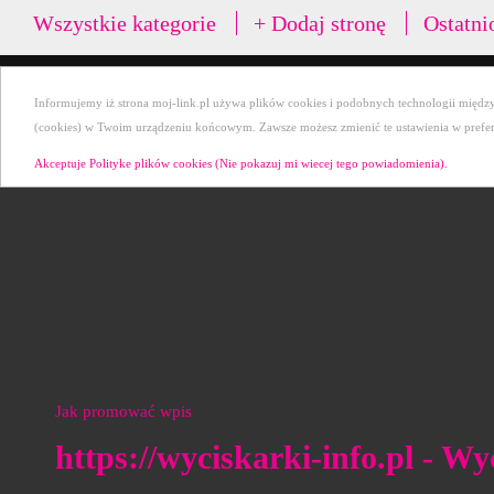
Wszystkie kategorie
+ Dodaj stronę
Ostatni
Informujemy iż strona moj-link.pl używa plików cookies i podobnych technologii między 
(cookies) w Twoim urządzeniu końcowym. Zawsze możesz zmienić te ustawienia w preferen
Akceptuje Polityke plików cookies (Nie pokazuj mi wiecej tego powiadomienia).
Jak promować wpis
https://wyciskarki-info.pl - W