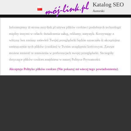
Katalog SEO
Autorski
Wszystkie kategorie
+ Dodaj stronę
Informujemy iż strona moj-link.pl używa plików cookies i podobnych technologii
Ostatnio dodane
Kontakt
między innymi w celach: świadczenia usług, reklamy, statystyk. Korzystając z
witryny bez zmiany ustawień Twojej przeglądarki będzie oznaczało iż akceptujesz
umieszczenie tych plików (cookies) w Twoim urządzeniu końcowym. Zawsze
możesz zmienić te ustawienia w preferencjach swojej przeglądarki. Szczegóły
dotyczące plików cookies znajdziesz w naszej Polityce Prywatności.
Akceptuje Polityke plików cookies (Nie pokazuj mi wiecej tego powiadomienia).