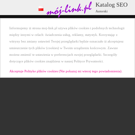
Katalog SEO
Autorski
Wszystkie kategorie
+ Dodaj stronę
Informujemy iż strona moj-link.pl używa plików cookies i podobnych technologii
Ostatnio dodane
Kontakt
między innymi w celach: świadczenia usług, reklamy, statystyk. Korzystając z
witryny bez zmiany ustawień Twojej przeglądarki będzie oznaczało iż akceptujesz
umieszczenie tych plików (cookies) w Twoim urządzeniu końcowym. Zawsze
możesz zmienić te ustawienia w preferencjach swojej przeglądarki. Szczegóły
dotyczące plików cookies znajdziesz w naszej Polityce Prywatności.
Akceptuje Polityke plików cookies (Nie pokazuj mi wiecej tego powiadomienia).