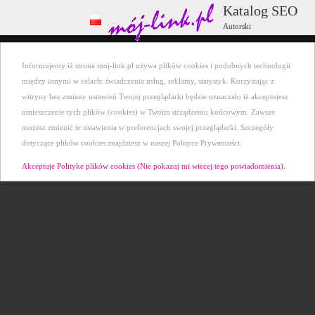
Katalog SEO
Autorski
Wszystkie kategorie
+ Dodaj stronę
Informujemy iż strona moj-link.pl używa plików cookies i podobnych technologii
Ostatnio dodane
Kontakt
między innymi w celach: świadczenia usług, reklamy, statystyk. Korzystając z
witryny bez zmiany ustawień Twojej przeglądarki będzie oznaczało iż akceptujesz
umieszczenie tych plików (cookies) w Twoim urządzeniu końcowym. Zawsze
możesz zmienić te ustawienia w preferencjach swojej przeglądarki. Szczegóły
dotyczące plików cookies znajdziesz w naszej Polityce Prywatności.
Akceptuje Polityke plików cookies (Nie pokazuj mi wiecej tego powiadomienia).