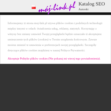
Katalog SEO
Autorski
Wszystkie kategorie
+ Dodaj stronę
Informujemy iż strona moj-link.pl używa plików cookies i podobnych technologii
Ostatnio dodane
Kontakt
między innymi w celach: świadczenia usług, reklamy, statystyk. Korzystając z
witryny bez zmiany ustawień Twojej przeglądarki będzie oznaczało iż akceptujesz
umieszczenie tych plików (cookies) w Twoim urządzeniu końcowym. Zawsze
możesz zmienić te ustawienia w preferencjach swojej przeglądarki. Szczegóły
dotyczące plików cookies znajdziesz w naszej Polityce Prywatności.
Akceptuje Polityke plików cookies (Nie pokazuj mi wiecej tego powiadomienia).