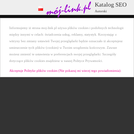
Katalog SEO
Autorski
Wszystkie kategorie
+ Dodaj stronę
Informujemy iż strona moj-link.pl używa plików cookies i podobnych technologii
Ostatnio dodane
Kontakt
między innymi w celach: świadczenia usług, reklamy, statystyk. Korzystając z
witryny bez zmiany ustawień Twojej przeglądarki będzie oznaczało iż akceptujesz
umieszczenie tych plików (cookies) w Twoim urządzeniu końcowym. Zawsze
możesz zmienić te ustawienia w preferencjach swojej przeglądarki. Szczegóły
dotyczące plików cookies znajdziesz w naszej Polityce Prywatności.
Akceptuje Polityke plików cookies (Nie pokazuj mi wiecej tego powiadomienia).